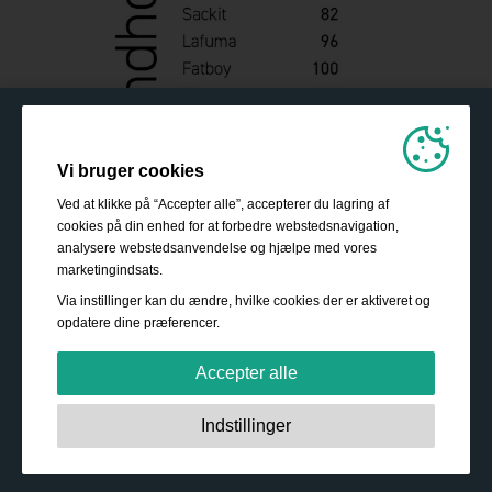
Vi bruger cookies
Ved at klikke på “Accepter alle”, accepterer du lagring af
cookies på din enhed for at forbedre webstedsnavigation,
analysere webstedsanvendelse og hjælpe med vores
marketingindsats.
Via instillinger kan du ændre, hvilke cookies der er aktiveret og
opdatere dine præferencer.
Accepter alle
Strengt nødvendige:
Disse cookies er essentielle for at
Indstillinger
sikre grundlæggende funktionalitet såsom navigation,
adgang til sikret indhold samt at indkøbskurven husker
dine valg under dit ophold på webstedet.